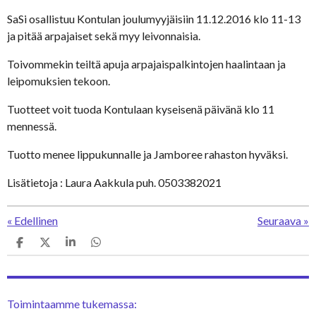
SaSi osallistuu Kontulan joulumyyjäisiin 11.12.2016 klo 11-13
ja pitää arpajaiset sekä myy leivonnaisia.
Toivommekin teiltä apuja arpajaispalkintojen haalintaan ja
leipomuksien tekoon.
Tuotteet voit tuoda Kontulaan kyseisenä päivänä klo 11
mennessä.
Tuotto menee lippukunnalle ja Jamboree rahaston hyväksi.
Lisätietoja : Laura Aakkula puh. 0503382021
«
Edellinen
Seuraava
»
J
J
J
J
a
a
a
a
a
a
a
a
Toimintaamme tukemassa: