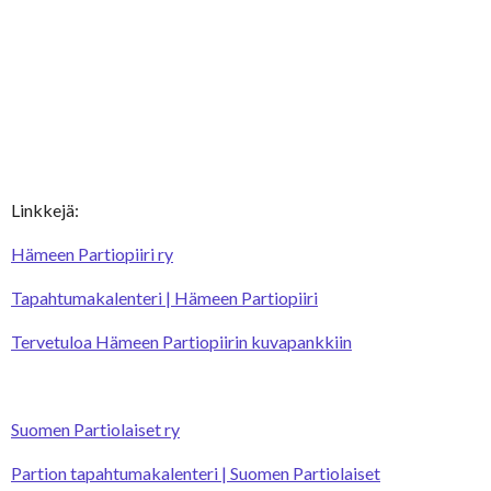
Linkkejä:
Hämeen Partiopiiri ry
Tapahtumakalenteri | Hämeen Partiopiiri
Tervetuloa Hämeen Partiopiirin kuvapankkiin
Suomen Partiolaiset ry
Partion tapahtumakalenteri | Suomen Partiolaiset