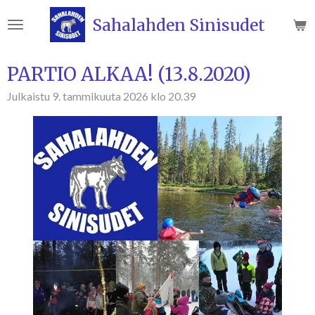
Siirry
Sahalahden Sinisudet
pääsisältöön
PARTIO ALKAA! (13.8.2020)
Julkaistu 9. tammikuuta 2026 klo 20.39