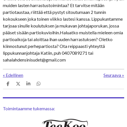
muiden lasten harrastustoimintaa? Et tarvitse mitään
partiotaustaa, riittää että pystyt sitoutumaan 2 tunnin
kokoukseen joka toinen viikko lastesi kanssa. Lippukuntamme
tarjoaa sinulle koulutuksen ja mukavan johtajaporukan, jossa
pääset sisään partiokuvioihin.Haluatko muistella mieleen omia
partioaikoja tai aloittaa ihan uuden harrastuksen? Oletko
kiinnostunut perhepartiosta? Ota reippaasti yhteyttä
lippukunnanjohtaja Katiin, puh 0407089271 tai
sahalahdensinisudet@gmail.com
«
Edellinen
Seuraava
»
J
J
J
J
a
a
a
a
a
a
a
a
Toimintaamme tukemassa: