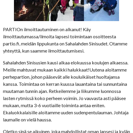
PARTIOn ilmoittautuminen on alkanut! Käy
ilmoittautumassa/ilmoita lapsesi toimintaan osoitteesta
partio.fi, meidän lippukunta on Sahalahden Sinisudet. Otamme
yhteyttä, kun saamme ilmoittautumisesi.
Sahalahden Sinisusien kausi alkaa elokuussa koulujen alkaessa.
Meille mahtuvat mukaan kaikki halukkaat!Uutena aloitamme
perhepartion, johon pääsevät alle kouluikäiset huoltajansa
kanssa. Toimintaa on kerran kuussa lauantaina tai sunnuntaina
muutaman tunnin ajan. Retkeilemme ja liikumme luonnossa
lasten rytmissä koko perheen voimin. Jo vauvasta asti pääsee
mukaan, mutta 3-6 vuotiaille toiminta antaa eniten.
Ekaluokkalaisille aloitamme uuden sudenpentulauman. Johtaja
laumalle on vielä haussa.
Oletko sinä se aikuinen, joka mahdollistat oman lapsesi ja kylän