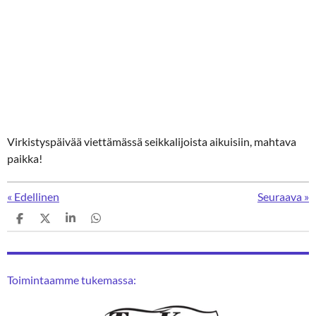
Virkistyspäivää viettämässä seikkalijoista aikuisiin, mahtava
paikka!
«
Edellinen
Seuraava
»
J
J
J
J
a
a
a
a
a
a
a
a
Toimintaamme tukemassa: