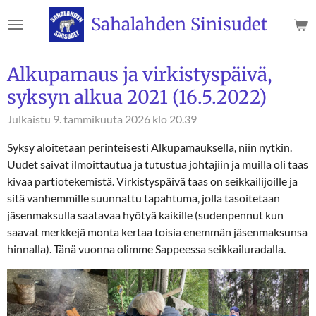
Siirry
Sahalahden Sinisudet
pääsisältöön
Alkupamaus ja virkistyspäivä,
syksyn alkua 2021 (16.5.2022)
Julkaistu 9. tammikuuta 2026 klo 20.39
Syksy aloitetaan perinteisesti Alkupamauksella, niin nytkin.
Uudet saivat ilmoittautua ja tutustua johtajiin ja muilla oli taas
kivaa partiotekemistä. Virkistyspäivä taas on seikkailijoille ja
sitä vanhemmille suunnattu tapahtuma, jolla tasoitetaan
jäsenmaksulla saatavaa hyötyä kaikille (sudenpennut kun
saavat merkkejä monta kertaa toisia enemmän jäsenmaksunsa
hinnalla). Tänä vuonna olimme Sappeessa seikkailuradalla.