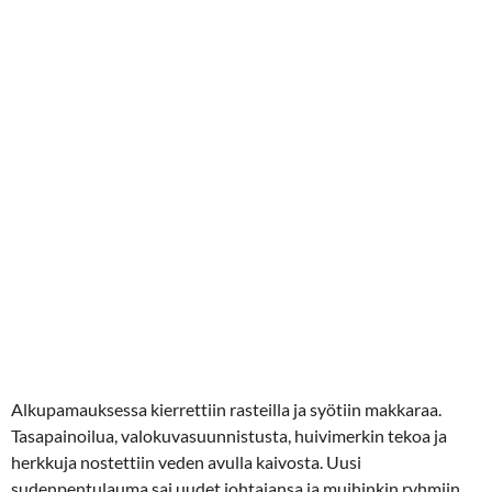
Alkupamauksessa kierrettiin rasteilla ja syötiin makkaraa.
Tasapainoilua, valokuvasuunnistusta, huivimerkin tekoa ja
herkkuja nostettiin veden avulla kaivosta. Uusi
sudenpentulauma sai uudet johtajansa ja muihinkin ryhmiin