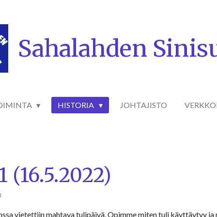
Sahalahden Sinis
OIMINTA
HISTORIA
JOHTAJISTO
VERKKO
1 (16.5.2022)
0
nssa vietettiin mahtava tulipäivä. Opimme miten tuli käyttäytyy j