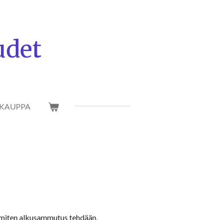
udet
KAUPPA
a miten alkusammutus tehdään.