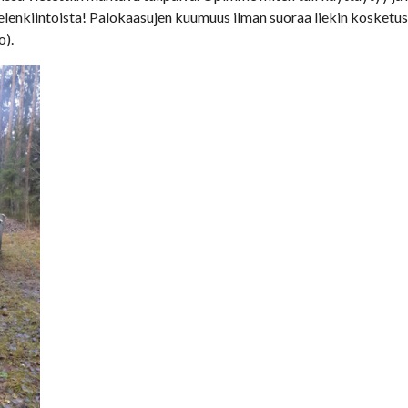
ielenkiintoista! Palokaasujen kuumuus ilman suoraa liekin kosketus
o).