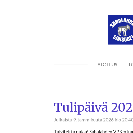
Siirry
pääsisältöön
ALOITUS
T
Tulipäivä 202
Julkaistu 9. tammikuuta 2026 klo 20.4
Talviteltta palaa! Sahalahden VPK:n ka